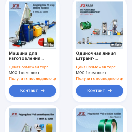
Машина для
Одиночная линия
изготовления
штранг-
полипропиленовых
прессования ремня
Цена:
Возможен торг
Цена:
Возможен торг
ремней диаметром
ЛЮБИМЦА машины
MOQ:
1 комплект
MOQ:
1 комплект
110 мм с винтом
упаковки ремня
винта 4straps
Получить последнюю цену
Получить последнюю цену
пластиковая
Контакт
Контакт