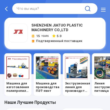
SHENZHEN JIATUO PLASTIC
MACHINERY CO.,LTD
15
5.0
YEARS
Подтверженный поставщик
Машина для
Машина для
Экструзионная
Линия
изготовления
производства
линия для
экструзи
полипропиленовых
ПЭТ-лент
производства
питомца
лент
полипропиленовых
лент
Наши Лучшие Продукты