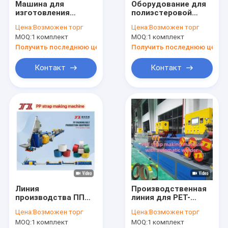
Машина для
Оборудование для
О нас
изготовления
полиэстеровой
ремневых ремней 5-
(ПЭТ) стреппинг-
Цена:
Возможен торг
Цена:
Возможен торг
19 мм с
ленты
Экскурсия по заводу
MOQ:
1 комплект
MOQ:
1 комплект
управлением ПЛК и
скоростью 250-300
Получить последнюю цену
Получить последнюю цену
Контроль качества
м/мин
Контакт
Контакт
Свяжитесь с нами
Новости
Случаи
Машина для изготовления полипропиленовых лент
Линия
Производственная
Машина для производства ПЭТ-лент
производства ПП
линия для PET-
ленты 5-15 мм
полосок весом 210-
Экструзионная линия для производства полипропиленов
Цена:
Возможен торг
Цена:
Возможен торг
250 кг/ч
MOQ:
1 комплект
MOQ:
1 комплект