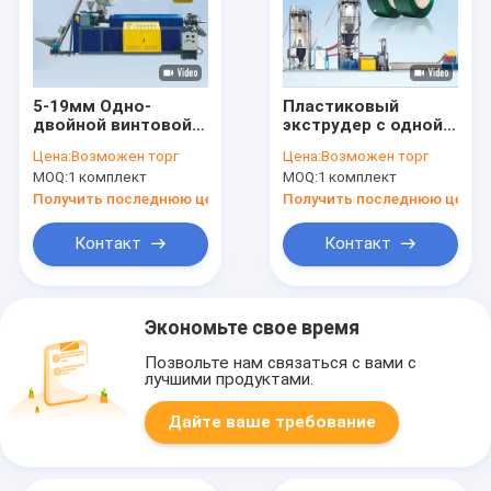
5-19мм Одно-
Пластиковый
двойной винтовой
экструдер с одной
PP упаковочный
винтом 4 ремнями
Цена:
Возможен торг
Цена:
Возможен торг
ремень
Пластиковая ремня
MOQ:
1 комплект
MOQ:
1 комплект
изготавливая линию
упаковочная
с высокой
машина PET ремня
Получить последнюю цену
Получить последнюю цену
прочностью и
экструзионная
длиной
линия
Контакт
Контакт
Экономьте свое время
Позвольте нам связаться с вами с
лучшими продуктами.
Дайте ваше требование