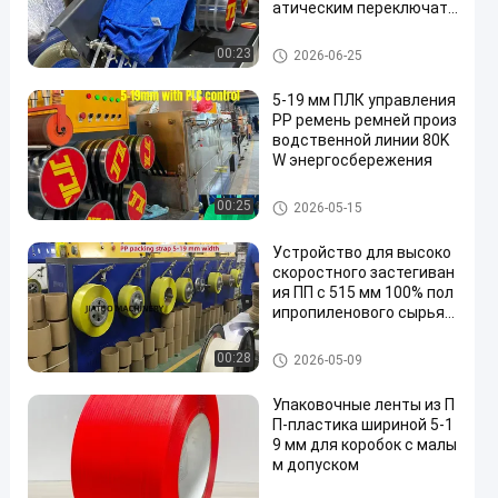
атическим переключате
лем экрана и двойным ц
илиндром большого фил
Машина для изготовления п
00:23
2026-06-25
ьтра
олипропиленовых лент
5-19 мм ПЛК управления
PP ремень ремней произ
водственной линии 80K
W энергосбережения
Машина для изготовления п
00:25
2026-05-15
олипропиленовых лент
Устройство для высоко
скоростного застегиван
ия ПП с 515 мм 100% пол
ипропиленового сырья
ПП
Машина для изготовления п
00:28
2026-05-09
олипропиленовых лент
Упаковочные ленты из П
П-пластика шириной 5-1
9 мм для коробок с малы
м допуском