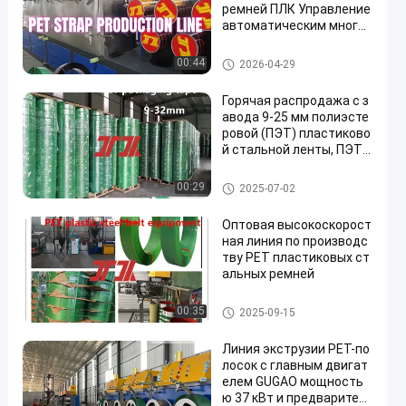
ремней ПЛК Управление
автоматическим много
функциональным
Линия экструзии питомца
00:44
2026-04-29
Горячая распродажа с з
авода 9-25 мм полиэсте
ровой (ПЭТ) пластиково
й стальной ленты, ПЭТ-л
ента для паллетирован
ия, ПЭТ-стальная лента
Ремень ЛЮБИМЦА упаковыв
00:29
2025-07-02
для пневматической об
ая
вязочной машины, авто
Оптовая высокоскорост
матическая склейка
ная линия по производс
тву PET пластиковых ст
альных ремней
Машина для производства П
00:35
2025-09-15
ЭТ-лент
Линия экструзии PET-по
лосок с главным двигат
елем GUGAO мощность
ю 37 кВт и предварител