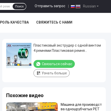
Отправить запрос
|
Russian
Поиск
РОЛЬ КАЧЕСТВА
СВЯЖИТЕСЬ С НАМИ
Пластиковый экструдер с одной винтом
4 ремнями Пластиковая ремня
упаковочная машина PET ремня
экструзионная линия
Связаться сейчас
Узнать больше
Похожие видео
Машина для производст
ва одношрубчатых PET