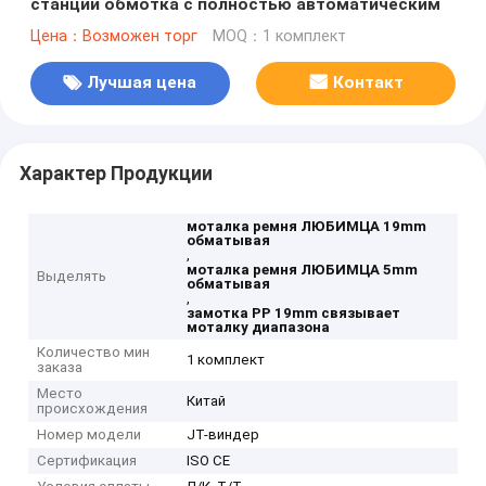
станции обмотка с полностью автоматическим
Цена：Возможен торг
MOQ：1 комплект
Лучшая цена
Контакт
Характер Продукции
моталка ремня ЛЮБИМЦА 19mm
обматывая
,
моталка ремня ЛЮБИМЦА 5mm
Выделять
обматывая
,
замотка PP 19mm связывает
моталку диапазона
Количество мин
1 комплект
заказа
Место
Китай
происхождения
Номер модели
JT-виндер
Сертификация
ISO CE